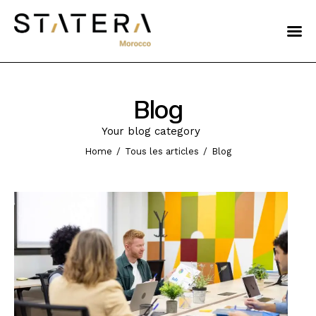
Talents
Histoire
Blog
Nearshore
Your blog category
Nos offres
Home
Tous les articles
Blog
Le Groupe
LinkedIn
Instagram