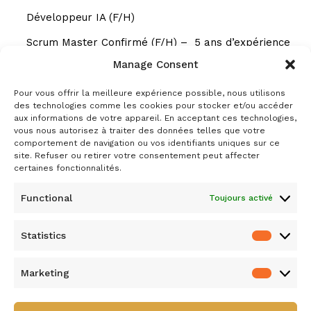
Développeur IA (F/H)
Scrum Master Confirmé (F/H) – 5 ans d’expérience
minimum
Manage Consent
Recent Comments
Pour vous offrir la meilleure expérience possible, nous utilisons
des technologies comme les cookies pour stocker et/ou accéder
aux informations de votre appareil. En acceptant ces technologies,
Aucun commentaire à afficher.
vous nous autorisez à traiter des données telles que votre
comportement de navigation ou vos identifiants uniques sur ce
site. Refuser ou retirer votre consentement peut affecter
certaines fonctionnalités.
Functional
Toujours activé
Archives
avril 2026
Statistics
Statisti
mars 2026
février 2026
Marketing
Marketi
Categories