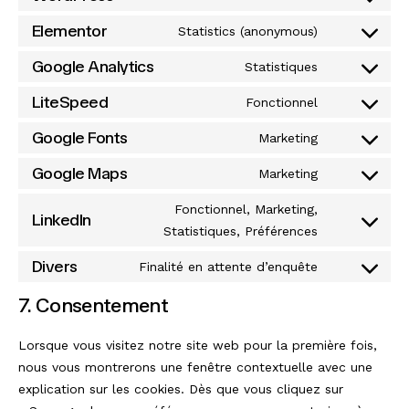
Consent
Elementor
to
Statistics (anonymous)
Consent
service
Google Analytics
to
Statistiques
wordpress
Consent
service
LiteSpeed
to
Fonctionnel
elementor
Consent
service
Google Fonts
to
Marketing
google-
Consent
service
analytics
Google Maps
to
Marketing
litespeed
Consent
service
to
Fonctionnel, Marketing,
google-
LinkedIn
service
Statistiques, Préférences
Consent
fonts
google-
to
Divers
Finalité en attente d’enquête
maps
service
Consent
linkedin
to
7. Consentement
service
divers
Lorsque vous visitez notre site web pour la première fois,
nous vous montrerons une fenêtre contextuelle avec une
explication sur les cookies. Dès que vous cliquez sur