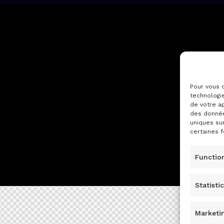
Pour vous o
technologi
de votre ap
des donnée
uniques su
certaines f
Functio
Statisti
Marketi