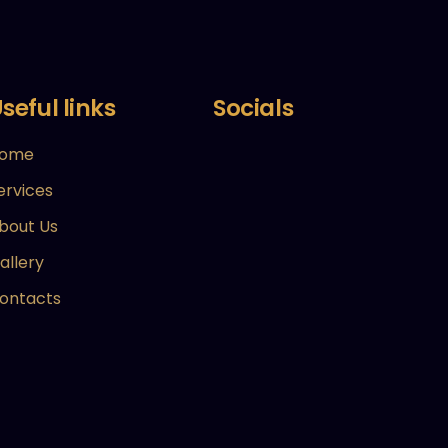
seful links
Socials
ome
ervices
bout Us
allery
ontacts