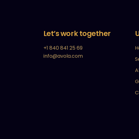
Let’s work together
U
+1 840 841 25 69
H
info@avola.com
S
A
G
C