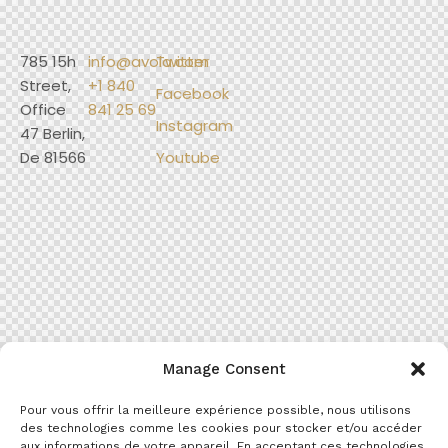
785 15h
info@avola.com
Twitter
Street,
+1 840
Facebook
Office
841 25 69
Instagram
47 Berlin,
De 81566
Youtube
Manage Consent
Pour vous offrir la meilleure expérience possible, nous utilisons
des technologies comme les cookies pour stocker et/ou accéder
aux informations de votre appareil. En acceptant ces technologies,