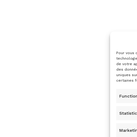
Pour vous o
technologi
de votre ap
des donnée
uniques su
certaines f
Functio
Statisti
Marketi